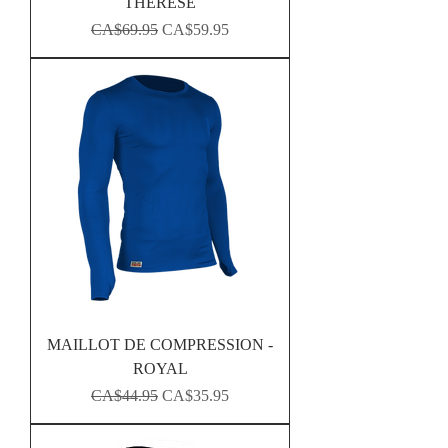
THERESE
Regular Price
Sale Price
CA$69.95
CA$59.95
MAILLOT DE COMPRESSION -
ROYAL
Regular Price
Sale Price
CA$44.95
CA$35.95