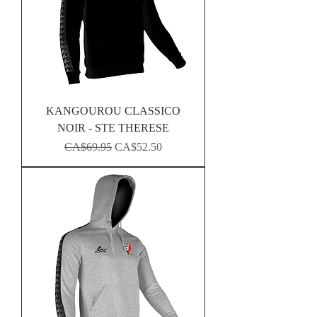
KANGOUROU CLASSICO
NOIR - STE THERESE
Regular Price
Sale Price
CA$69.95
CA$52.50