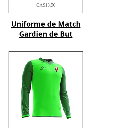
Price
CA$13.50
Uniforme de Match
Gardien de But