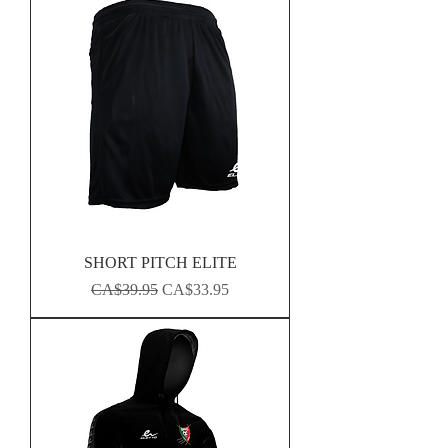
SHORT PITCH ELITE
Regular Price
Sale Price
CA$39.95
CA$33.95