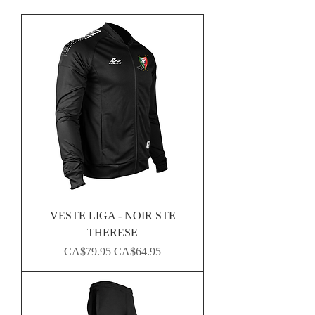
VESTE LIGA - NOIR STE
THERESE
Regular Price
Sale Price
CA$79.95
CA$64.95