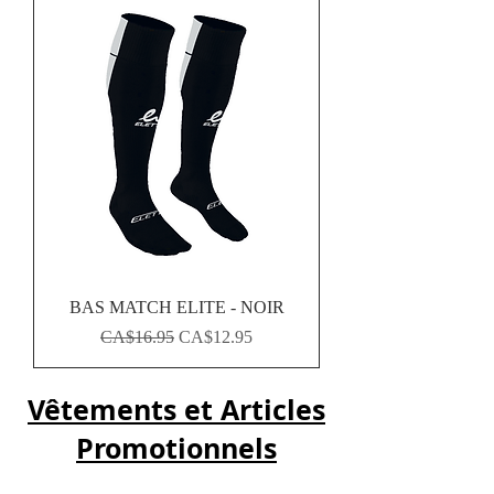
BAS MATCH ELITE - NOIR
Regular Price
Sale Price
CA$16.95
CA$12.95
Vêtements et Articles
Promotionnels