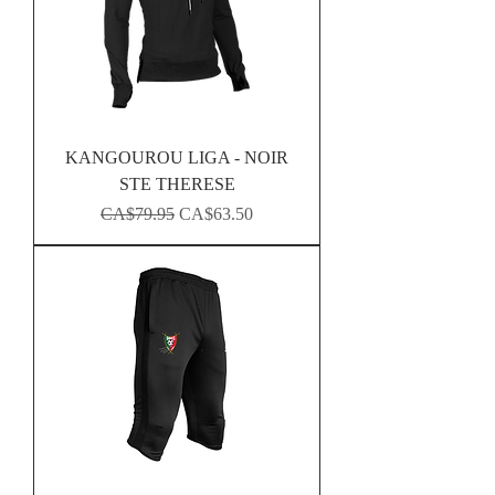
KANGOUROU LIGA - NOIR
STE THERESE
Regular Price
Sale Price
CA$79.95
CA$63.50