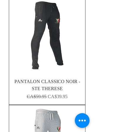
PANTALON CLASSICO NOIR -
STE THERESE
Regular Price
Sale Price
CA$59.95
CA$39.95