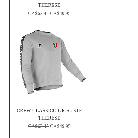
THERESE
Regular Price
Sale Price
CA$63.45
CA$49.95
CREW CLASSICO GRIS - STE
THERESE
Regular Price
Sale Price
CA$63.45
CA$49.95