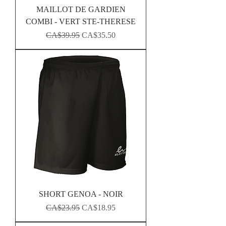
MAILLOT DE GARDIEN
COMBI - VERT STE-THERESE
Regular Price
Sale Price
CA$39.95
CA$35.50
SHORT GENOA - NOIR
Regular Price
Sale Price
CA$23.95
CA$18.95