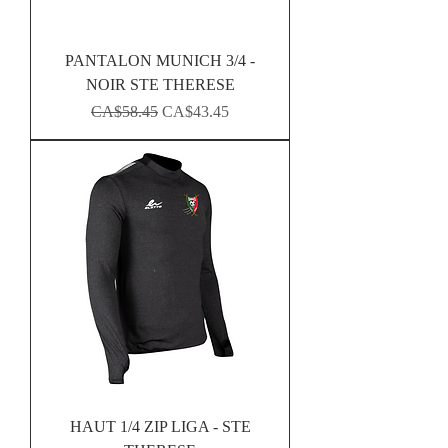
PANTALON MUNICH 3/4 -
NOIR STE THERESE
Regular Price
Sale Price
CA$58.45
CA$43.45
HAUT 1/4 ZIP LIGA - STE