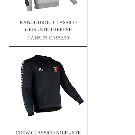
KANGOUROU CLASSICO
GRIS - STE THERESE
Regular Price
Sale Price
CA$69.95
CA$52.50
CREW CLASSICO NOIR - STE