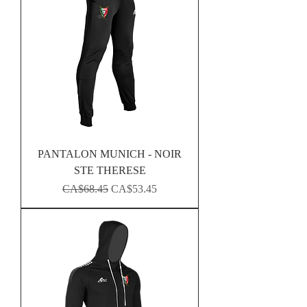
PANTALON MUNICH - NOIR
STE THERESE
Regular Price
Sale Price
CA$68.45
CA$53.45