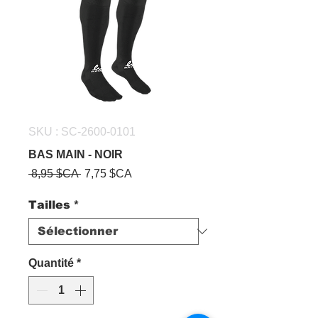
SKU : SC-2600-0101
BAS MAIN - NOIR
Prix
Prix
 8,95 $CA 
7,75 $CA
original
promotionnel
Tailles
*
Quantité
*