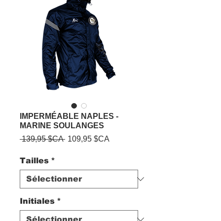
IMPERMÉABLE NAPLES -
MARINE SOULANGES
Prix
Prix
 139,95 $CA 
109,95 $CA
original
promotionnel
Tailles
*
Initiales
*