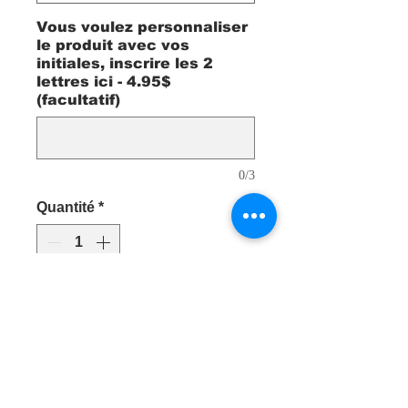
Vous voulez personnaliser
le produit avec vos
initiales, inscrire les 2
lettres ici - 4.95$
(facultatif)
0/3
Quantité
*
Ajouter au Panier
Le kangourou de grande qualité
Diadora SQUADRA a une coupe
ajustée. Capuchon ajustable,