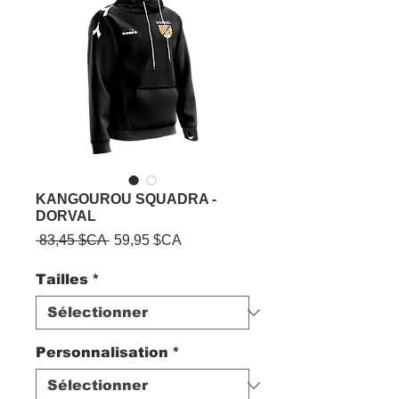
KANGOUROU SQUADRA -
DORVAL
Prix
Prix
 83,45 $CA 
59,95 $CA
original
promotionnel
Tailles
*
Personnalisation
*