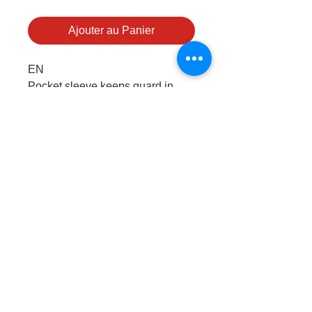
Ajouter au Panier
EN
Pocket sleeve keeps guard in
place. Polyester/Lycra.
Shinguard NOT INCLUDED
FR
Manchons/Tubes de compression
permettant la tenue en place des
protèges-tibias.
PRODUITS
© 2026 par
Logica Sport