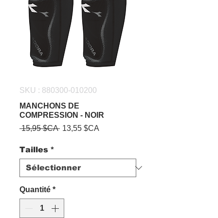
SKU : 880300-010200
MANCHONS DE
COMPRESSION - NOIR
Prix
Prix
 15,95 $CA 
13,55 $CA
original
promotionnel
Tailles
*
Quantité
*