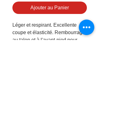
Ajouter au Panier
Léger et respirant. Excellente
coupe et élasticité. Rembourrage
au talon et à l'avant-pied pour
plus de confort. La compression
de la voûte plantaire assure un
ajustement parfait et un meilleur
soutien.
TISSU |
70 % NYLON, 20 %
SPANDEX, 10 % COTON
PRODUITS
© 2026 par
Logica Sport