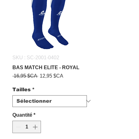
SKU : SC-2001-0402
BAS MATCH ELITE - ROYAL
Prix
Prix
 16,95 $CA 
12,95 $CA
original
promotionnel
Tailles
*
Quantité
*