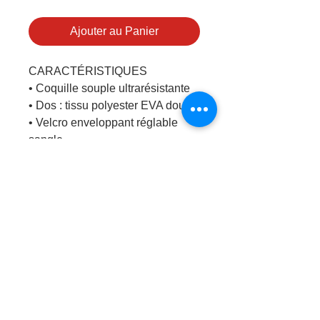
Ajouter au Panier
CARACTÉRISTIQUES
• Coquille souple ultrarésistante
• Dos : tissu polyester EVA doux
• Velcro enveloppant réglable
sangle
• Protection cheville/achille en
EVA
AVANTAGES
• Excellente protection, léger
• Confortable, bonne ventilation
• Maintient la garde sécurisée et
confortable
• Protection légère et confortable