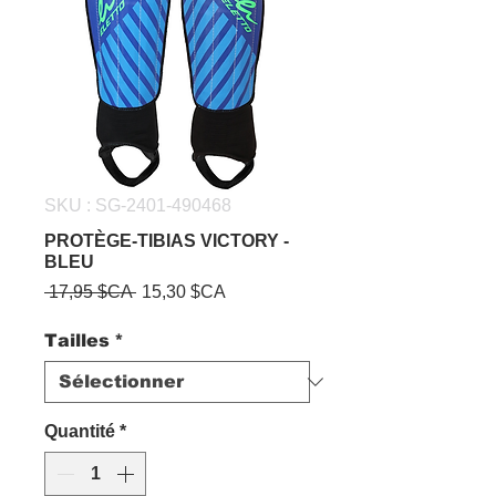
SKU : SG-2401-490468
PROTÈGE-TIBIAS VICTORY -
BLEU
Prix
Prix
 17,95 $CA 
15,30 $CA
original
promotionnel
Tailles
*
Quantité
*