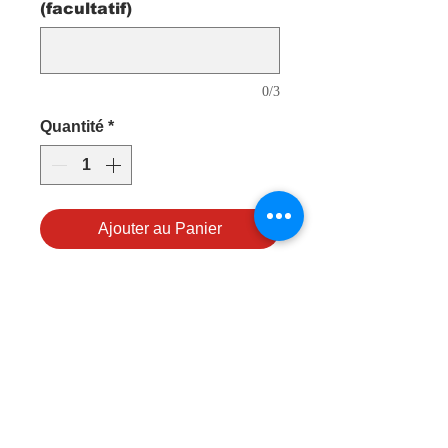
(facultatif)
0/3
Quantité
*
Ajouter au Panier
Sac à dos en nylon Diadora
TEAM 420D avec support en
PVC. Poche ventilée pour ballon
à l'avant, tunnel ventilé pour les
chaussures sur un côté et une
poche pour accessoires ventilée
de l'autre côté. Bretelles