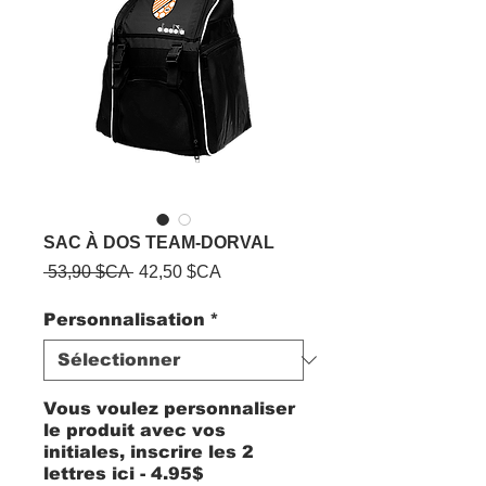
SAC À DOS TEAM-DORVAL
Prix
Prix
 53,90 $CA 
42,50 $CA
original
promotionnel
Personnalisation
*
Vous voulez personnaliser
le produit avec vos
initiales, inscrire les 2
lettres ici - 4.95$