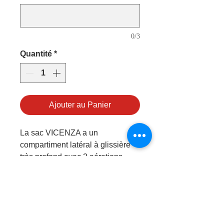
0/3
Quantité
*
Ajouter au Panier
La sac VICENZA a un
compartiment latéral à glissière
très profond avec 2 aérations
ventilées. Un grand compartiment
principal à double fermeture
éclair. Bandoulière réglable et
amovible. Poignées supérieures
rembourrées. Poche avec