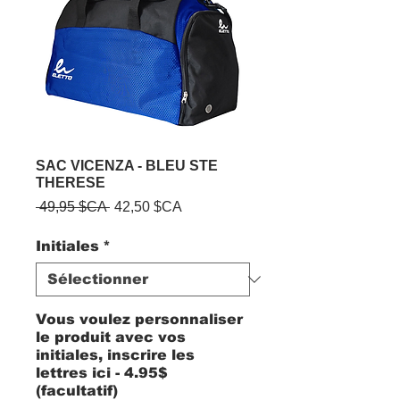
SAC VICENZA - BLEU STE
THERESE
Prix
Prix
 49,95 $CA 
42,50 $CA
original
promotionnel
Initiales
*
Vous voulez personnaliser
le produit avec vos
initiales, inscrire les
lettres ici - 4.95$
(facultatif)