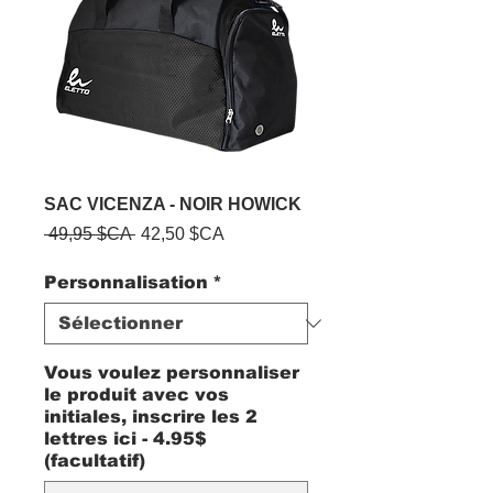
SAC VICENZA - NOIR HOWICK
Prix
Prix
 49,95 $CA 
42,50 $CA
original
promotionnel
Personnalisation
*
Vous voulez personnaliser
le produit avec vos
initiales, inscrire les 2
lettres ici - 4.95$
(facultatif)