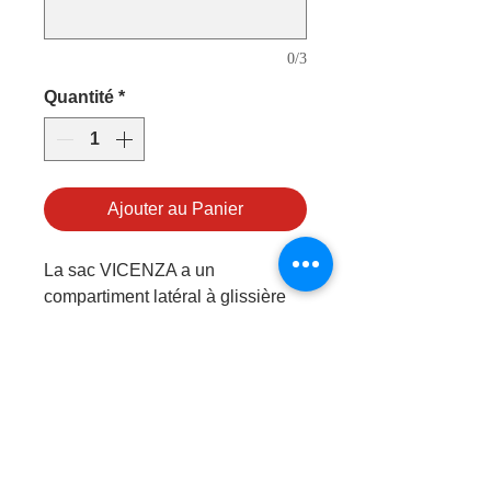
0/3
Quantité
*
Ajouter au Panier
La sac VICENZA a un
compartiment latéral à glissière
très profond avec 2 aérations
ventilées. Un grand compartiment
principal à double fermeture
éclair. Bandoulière réglable et
amovible. Poignées supérieures
rembourrées. Poche avec
fermeture éclair à l'intérieur du