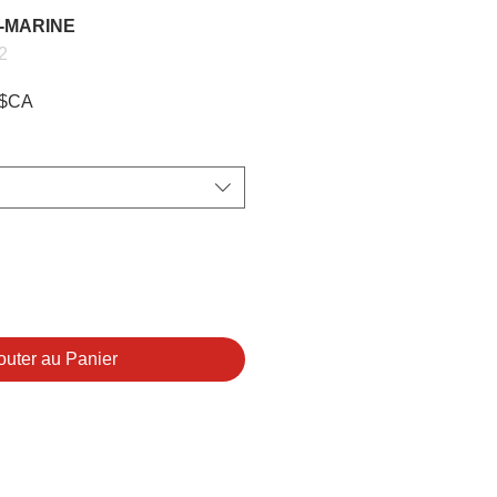
-MARINE
2
Prix
 $CA
l
promotionnel
outer au Panier