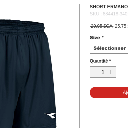
SHORT ERMANO
SKU : 884418-340
Prix
 29,95 $CA 
25,75
origina
Size
*
Sélectionner
Quantité
*
Aj