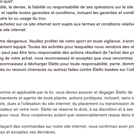
el quel".
alité, la devise, la fiabilité ou responsabilité de ses opérations sur le si
t, et rejette toutes garanties et conditions, incluant les garanties et co
 autre loi ou usage du troc.
chetez sur ce site internet sont sujets aux termes et conditions relativ
 site internet.
e dangereux. Veuillez profiter de votre sport en toute vigilance, s'entr
tement équipé. Toutes les activités pour lesquelles nous vendons des v
e peut pas être tenu responsable des actions résultant de l'achat des pro
u long de votre achat, vous reconnaissez et acceptez que vous rencontrez
reconnaissez à décharger Eletto pour toute responsabilité, perte, domma
cès ou recours (menaces ou autres) faites contre Eletto basées sur l'uti
mis et applicable par la loi, vous devez assurer et dégager Eletto de
sentants et agents de toute plainte, actions juridiques, incluant, sans se
ls, dues à l'utilisation du site internet, du placement ou transmission
lisateur en votre nom. Eletto se réserve le droit, à sa discrétion et à ses
n pour vous. Vous coopérerez autant que raisonnablement requis dans l
n plaçant des commandes sur notre site internet, vous confirmez avoir p
z et acceptez ces dernières.