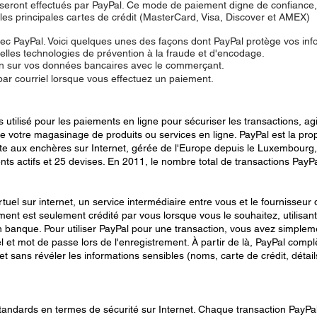
 seront effectués par PayPal. Ce mode de paiement digne de confiance, 
les principales cartes de crédit (MasterCard, Visa, Discover et AMEX)
ec PayPal. Voici quelques unes des façons dont PayPal protège vos inf
velles technologies de prévention à la fraude et d'encodage.
n sur vos données bancaires avec le commerçant.
r courriel lorsque vous effectuez un paiement.
 utilisé pour les paiements en ligne pour sécuriser les transactions, 
e votre magasinage de produits ou services en ligne. PayPal est la propr
 aux enchères sur Internet, gérée de l'Europe depuis le Luxembourg,
ts actifs et 25 devises. En 2011, le nombre total de transactions PayPal
uel sur internet, un service intermédiaire entre vous et le fournisseu
ment est seulement crédité par vous lorsque vous le souhaitez, utilisant
n banque. Pour utiliser PayPal pour une transaction, vous avez simple
el et mot de passe lors de l'enregistrement. À partir de là, PayPal comp
t sans révéler les informations sensibles (noms, carte de crédit, détail
tandards en termes de sécurité sur Internet. Chaque transaction PayPa