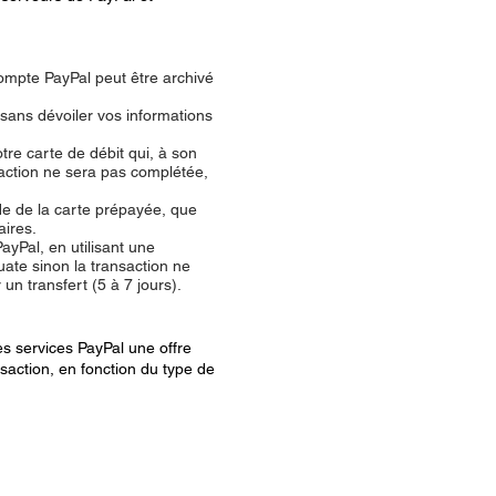
compte PayPal peut être archivé
 sans dévoiler vos informations
tre carte de débit qui, à son
saction ne sera pas complétée,
de de la carte prépayée, que
aires.
ayPal, en utilisant une
uate sinon la transaction ne
 transfert (5 à 7 jours).
des services PayPal une offre
saction, en fonction du type de