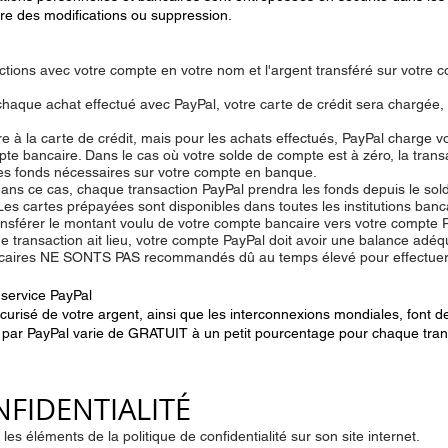
re des modifications ou suppression.
ctions avec votre compte en votre nom et l'argent transféré sur votre 
chaque achat effectué avec PayPal, votre carte de crédit sera chargée,
re à la carte de crédit, mais pour les achats effectués, PayPal charge vo
pte bancaire. Dans le cas où votre solde de compte est à zéro, la tran
les fonds nécessaires sur votre compte en banque.
ans ce cas, chaque transaction PayPal prendra les fonds depuis le sol
es cartes prépayées sont disponibles dans toutes les institutions banc
ansférer le montant voulu de votre compte bancaire vers votre compte P
 transaction ait lieu, votre compte PayPal doit avoir une balance adéq
ncaires NE SONTS PAS recommandés dû au temps élevé pour effectuer un
service PayPal
sécurisé de votre argent, ainsi que les interconnexions mondiales, font 
gé par PayPal varie de GRATUIT à un petit pourcentage pour chaque tran
NFIDENTIALITÉ
es éléments de la politique de confidentialité sur son site internet.