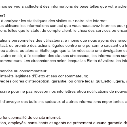
, nos serveurs collectent des informations de base telles que votre adres
ns?
 analyser les statistiques des visites sur notre site internet.
s utilisons les informations contact que vous nous avez fournies pour 
ons telles que le statut du compte client, le choix des services ou enc
ations personnelles des utilisateurs, à moins que nous ayons des raiso
ntact, ou prendre des actions légales contre une personne causant du tr
u autres, ou alors si Eletto juge que la loi nécessite une divulgation d
autre entité, à l'exception des clauses ci-dessous, les informations sur
sommateurs. Les circonstances selon lesquelles Eletto dévoilera les in
n service au consommateur;
 intérêts légitimes d’Eletto et ses consommateurs;
ec les ordres d'interception, garantie, ou ordre légal qu’Eletto jugera,
rire pour ne pas recevoir nos info lettres et/ou notifications de nouv
oit d'envoyer des bulletins spéciaux et autres informations importantes 
 fonctionnalité de ce site internet.
irection, employés, consultants et agents ne présentent aucune garantie 