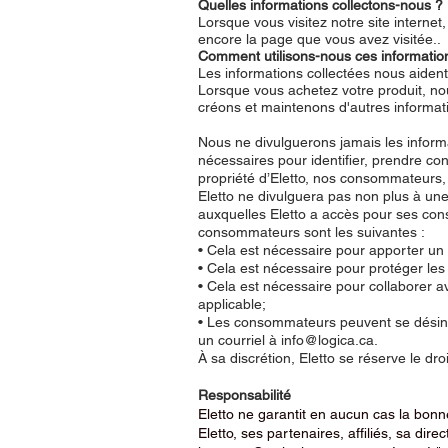
Quelles informations collectons-nous ?
Lorsque vous visitez notre site internet
encore la page que vous avez visitée..
Comment utilisons-nous ces informatio
Les informations collectées nous aident à
Lorsque vous achetez votre produit, nou
créons et maintenons d'autres informati
Nous ne divulguerons jamais les inform
nécessaires pour identifier, prendre co
propriété d’Eletto, nos consommateurs, o
Eletto ne divulguera pas non plus à une 
auxquelles Eletto a accès pour ses con
consommateurs sont les suivantes :
• Cela est nécessaire pour apporter u
• Cela est nécessaire pour protéger les
• Cela est nécessaire pour collaborer av
applicable;
• Les consommateurs peuvent se désinsc
un courriel à info@logica.ca.
À sa discrétion, Eletto se réserve le dr
Responsabilité
Eletto ne garantit en aucun cas la bonne
Eletto, ses partenaires, affiliés, sa d