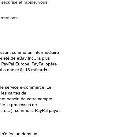
sécurisé et rapide, vous
ormations:
agissant comme un intermédiaire
iété de eBay Inc., la plus
 PayPal Europe. PayPal opère
 a atteint $118 milliards !
r de service e-commerce. Le
 les cartes de
ment besoin de votre compte
lète le processus de
s, etc.), comme si PayPal payait
l s'effectue dans un