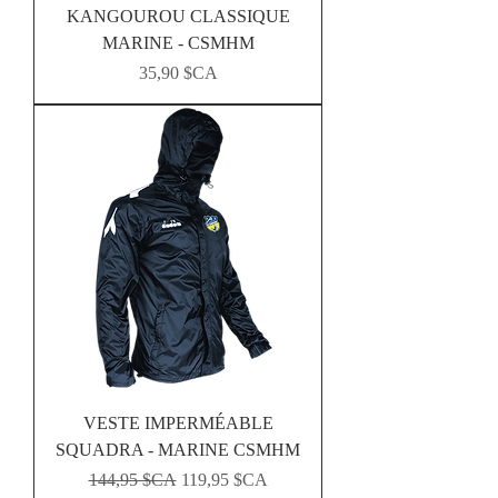
KANGOUROU CLASSIQUE
MARINE - CSMHM
Prix
35,90 $CA
VESTE IMPERMÉABLE
SQUADRA - MARINE CSMHM
Prix original
Prix promotionnel
144,95 $CA
119,95 $CA