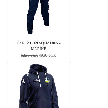
PANTALON SQUADRA -
MARINE
Prix original
Prix promotionnel
62,95 $CA
49,95 $CA