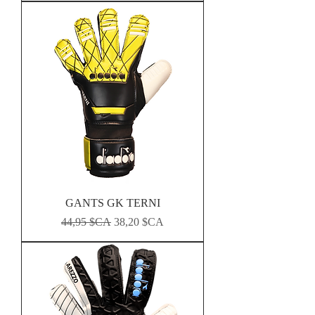
GANTS GK TERNI
Prix original
Prix promotionnel
44,95 $CA
38,20 $CA