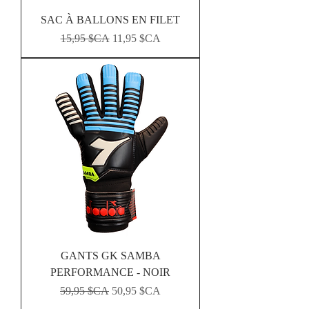
SAC À BALLONS EN FILET
Prix original
Prix promotionnel
15,95 $CA
11,95 $CA
GANTS GK SAMBA
PERFORMANCE - NOIR
Prix original
Prix promotionnel
59,95 $CA
50,95 $CA