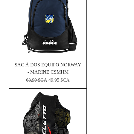
SAC À DOS EQUIPO NORWAY
- MARINE CSMHM
Prix original
Prix promotionnel
68,90 $CA
49,95 $CA