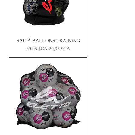
SAC À BALLONS TRAINING
Prix original
Prix promotionnel
39,95 $CA
29,95 $CA