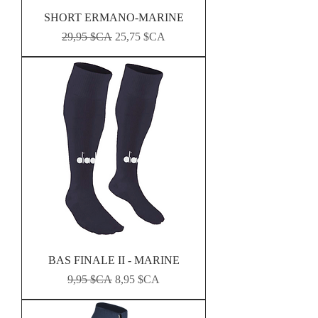
SHORT ERMANO-MARINE
Prix original
Prix promotionnel
29,95 $CA
25,75 $CA
BAS FINALE II - MARINE
Prix original
Prix promotionnel
9,95 $CA
8,95 $CA