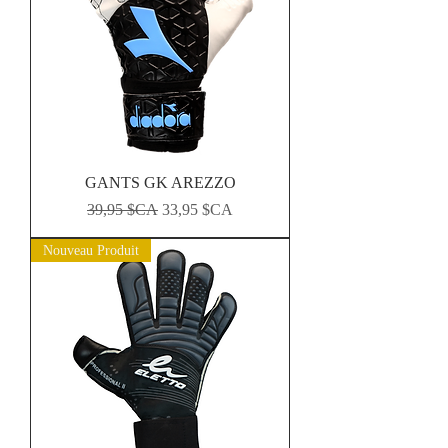
GANTS GK AREZZO
Prix original
Prix promotionnel
39,95 $CA
33,95 $CA
Nouveau Produit