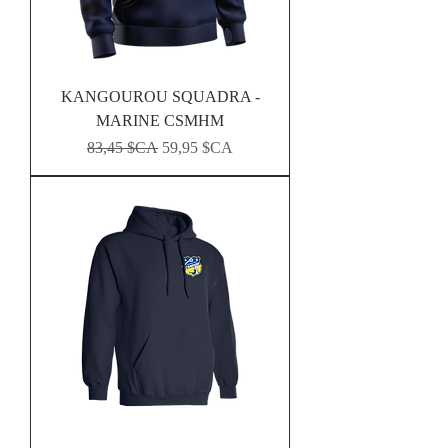
KANGOUROU SQUADRA -
MARINE CSMHM
Prix original
Prix promotionnel
83,45 $CA
59,95 $CA