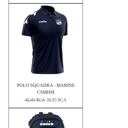
POLO SQUADRA - MARINE
CSMHM
Prix original
Prix promotionnel
45,45 $CA
38,95 $CA