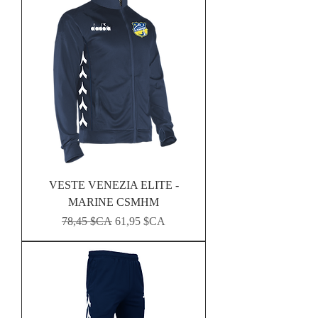
VESTE VENEZIA ELITE -
MARINE CSMHM
Prix original
Prix promotionnel
78,45 $CA
61,95 $CA