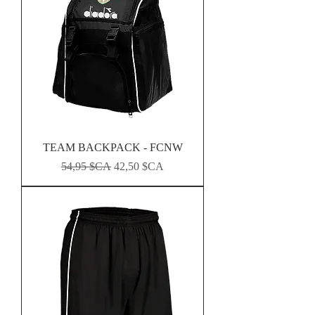
TEAM BACKPACK - FCNW
Prix original
Prix promotionnel
54,95 $CA
42,50 $CA