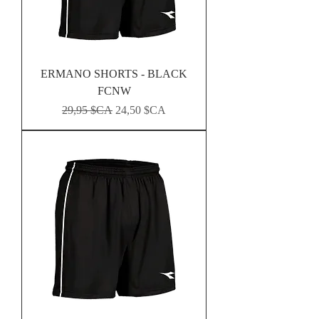
ERMANO SHORTS - BLACK
FCNW
Prix original
Prix promotionnel
29,95 $CA
24,50 $CA