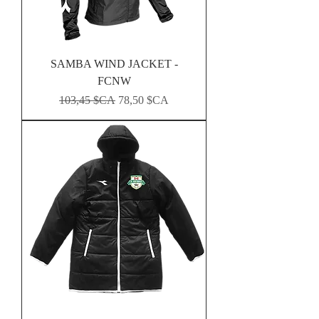
SAMBA WIND JACKET -
FCNW
Prix original
Prix promotionnel
103,45 $CA
78,50 $CA