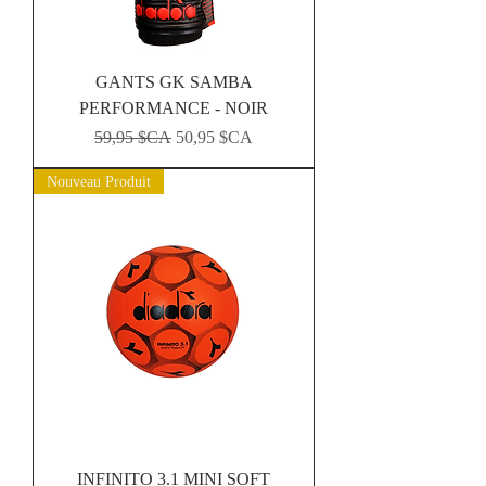
GANTS GK SAMBA
PERFORMANCE - NOIR
Prix original
Prix promotionnel
59,95 $CA
50,95 $CA
Nouveau Produit
INFINITO 3.1 MINI SOFT