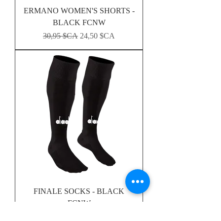
ERMANO WOMEN'S SHORTS -
BLACK FCNW
Prix original
Prix promotionnel
30,95 $CA
24,50 $CA
FINALE SOCKS - BLACK
FCNW
Prix original
Prix promotionnel
9,95 $CA
8,50 $CA