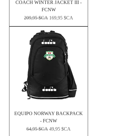
COACH WINTER JACKET III -
FCNW
Prix original
Prix promotionnel
209,95 $CA
169,95 $CA
EQUIPO NORWAY BACKPACK
- FCNW
Prix original
Prix promotionnel
64,95 $CA
49,95 $CA