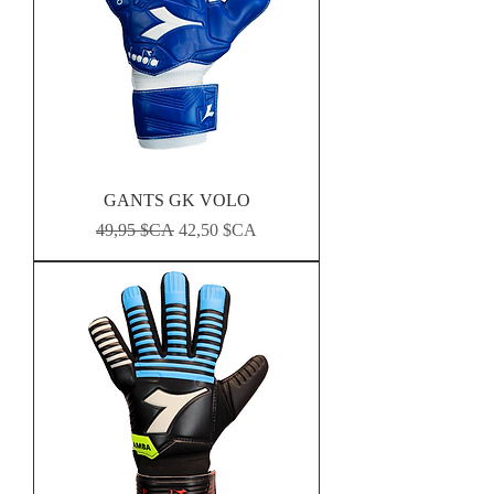
GANTS GK VOLO
Prix original
Prix promotionnel
49,95 $CA
42,50 $CA