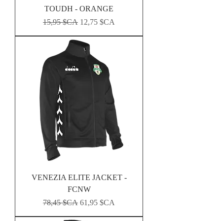
TOUDH - ORANGE
Prix original
Prix promotionnel
15,95 $CA
12,75 $CA
VENEZIA ELITE JACKET -
FCNW
Prix original
Prix promotionnel
78,45 $CA
61,95 $CA