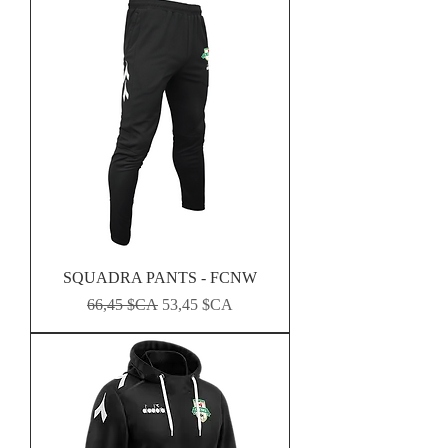
SQUADRA PANTS - FCNW
Prix original
Prix promotionnel
66,45 $CA
53,45 $CA