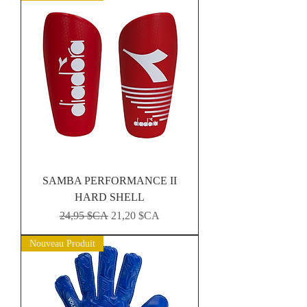
SAMBA PERFORMANCE II
HARD SHELL
Prix original
Prix promotionnel
24,95 $CA
21,20 $CA
Nouveau Produit