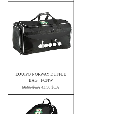
EQUIPO NORWAY DUFFLE
BAG - FCNW
Prix original
Prix promotionnel
58,95 $CA
43,50 $CA