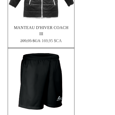
MANTEAU D'HIVER COACH
III
Prix original
Prix promotionnel
209,95 $CA
169,95 $CA