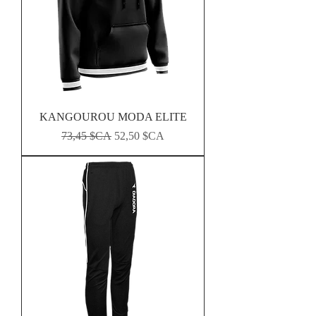
KANGOUROU MODA ELITE
Prix original
Prix promotionnel
73,45 $CA
52,50 $CA