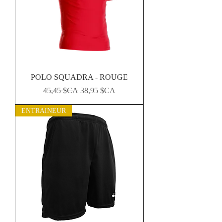
POLO SQUADRA - ROUGE
Prix original
Prix promotionnel
45,45 $CA
38,95 $CA
ENTRAINEUR