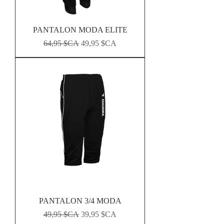
PANTALON MODA ELITE
Prix original
Prix promotionnel
64,95 $CA
49,95 $CA
PANTALON 3/4 MODA
Prix original
Prix promotionnel
49,95 $CA
39,95 $CA