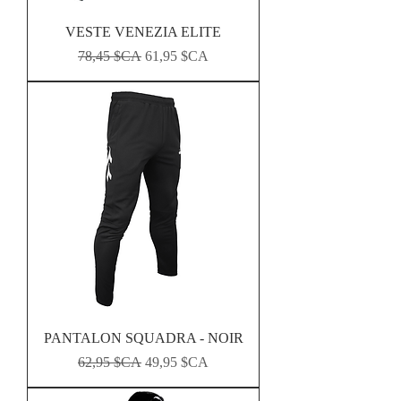
VESTE VENEZIA ELITE
Prix original
Prix promotionnel
78,45 $CA
61,95 $CA
PANTALON SQUADRA - NOIR
Prix original
Prix promotionnel
62,95 $CA
49,95 $CA