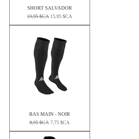
SHORT SALVADOR
Prix original
Prix promotionnel
19,95 $CA
15,95 $CA
BAS MAIN - NOIR
Prix original
Prix promotionnel
8,95 $CA
7,75 $CA