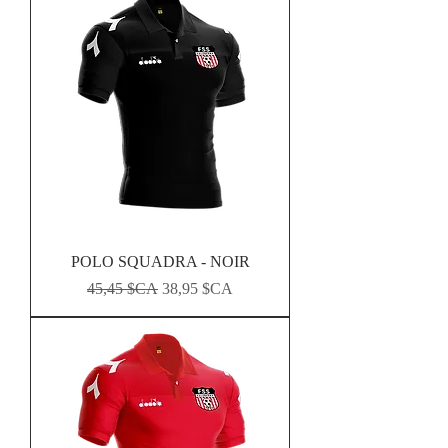
POLO SQUADRA - NOIR
Prix original
Prix promotionnel
45,45 $CA
38,95 $CA