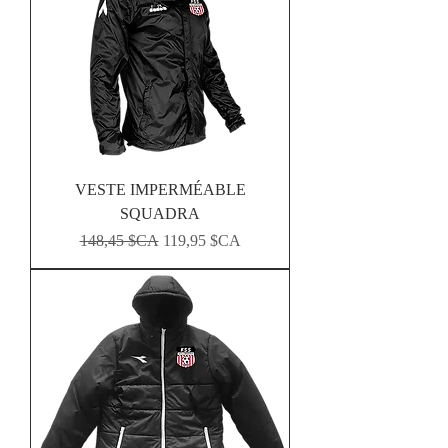
VESTE IMPERMÉABLE
SQUADRA
Prix original
Prix promotionnel
148,45 $CA
119,95 $CA