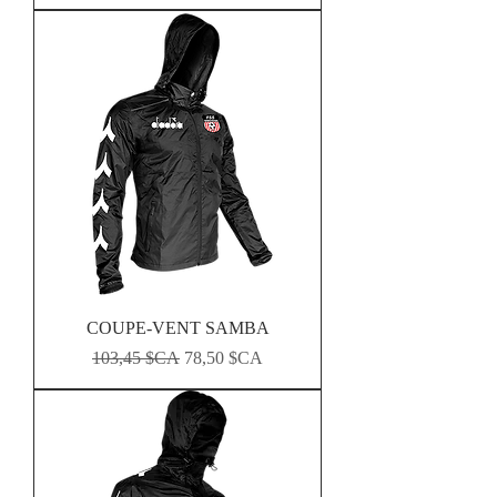
COUPE-VENT SAMBA
Prix original
Prix promotionnel
103,45 $CA
78,50 $CA