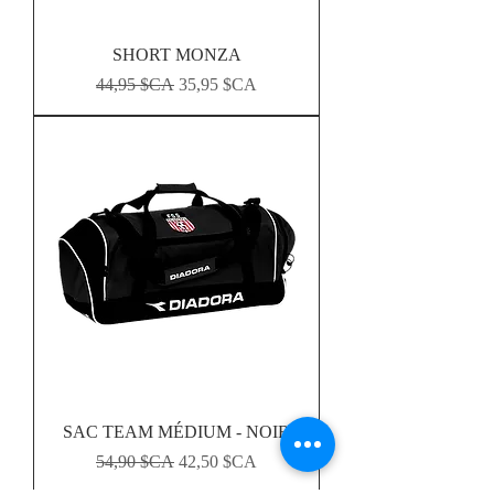
SHORT MONZA
Prix original
Prix promotionnel
44,95 $CA
35,95 $CA
SAC TEAM MÉDIUM - NOIR
Prix original
Prix promotionnel
54,90 $CA
42,50 $CA