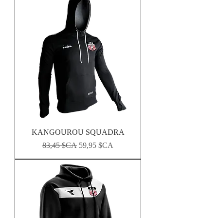
KANGOUROU SQUADRA
Prix original
Prix promotionnel
83,45 $CA
59,95 $CA